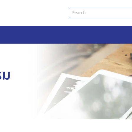
Search
รม