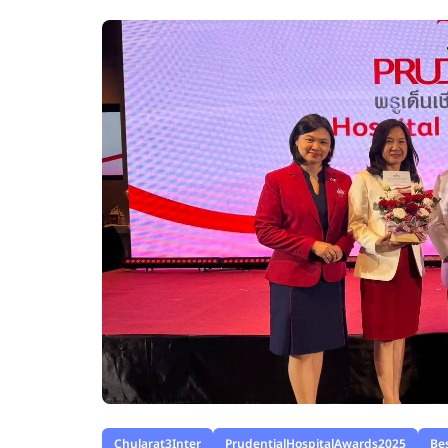
Chularat3Inter
PrudentialHospitalAwards2025
Be