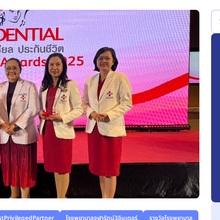
stPrivilegedPartner
โรงพยาบาลจุฬารัตน์3อินเตอร์
รางวัลโรงพยาบาล