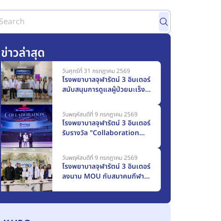
ข่าวล่าสุด
วันศุกร์ที่ 31 กรกฎาคม 2569
โรงพยาบาลจุฬารัตน์ 3 อินเตอร์
สนับสนุนการดูแลผู้ป่วยมะเร็ง
มอบครุภัณฑ์ทางการแพทย์แก่
โรงพยาบาลสมุทรปราการ
วันพฤหัสบดีที่ 9 กรกฎาคม 2569
มูลค่า 117,000 บาท
โรงพยาบาลจุฬารัตน์ 3 อินเตอร์
รับรางวัล "Collaboration
Award 2025" จากเมืองไทย
ประกันชีวิต
วันพฤหัสบดีที่ 9 กรกฎาคม 2569
โรงพยาบาลจุฬารัตน์ 3 อินเตอร์
ลงนาม MOU กับสมาคมกีฬา
รักบี้ฟุตบอลแห่งประเทศไทยฯ
ก้าวสู่การเป็น Official
Medical Partner